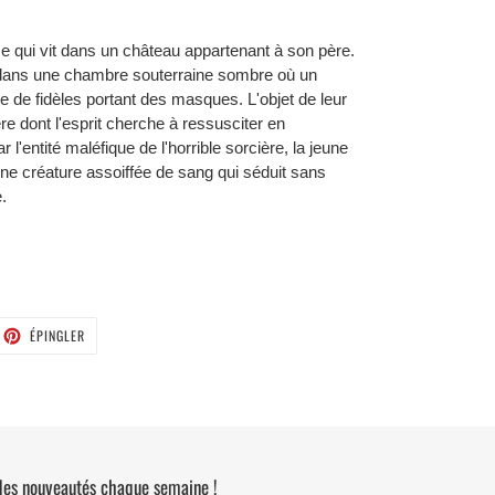
e qui vit dans un château appartenant à son père.
 dans une chambre souterraine sombre où un
pe de fidèles portant des masques. L'objet de leur
re dont l'esprit cherche à ressusciter en
'entité maléfique de l'horrible sorcière, la jeune
e créature assoiffée de sang qui séduit sans
.
ETER
ÉPINGLER
ÉPINGLER
SUR
TTER
PINTEREST
 des nouveautés chaque semaine !