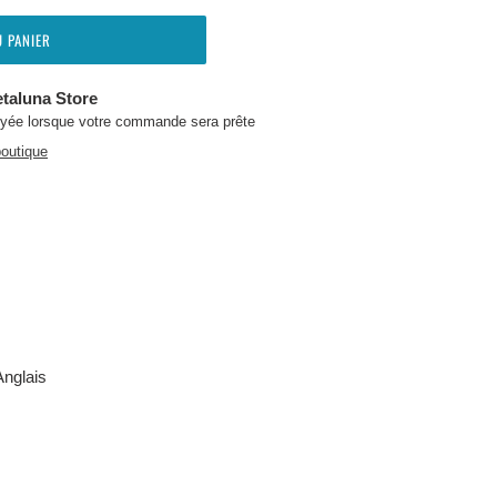
U PANIER
taluna Store
oyée lorsque votre commande sera prête
boutique
Anglais