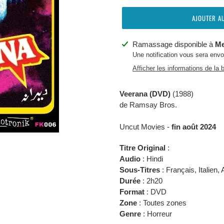
AJOUTER A
Ajout
Ramassage disponible à
Me
d'un
Une notification vous sera env
produit
Afficher les informations de la 
à
votre
Veerana (DVD)
(1988)
panier
de
Ramsay Bros.
Uncut Movies -
fin août 2024
Titre Original
:
Audio
:
Hindi
Sous-Titres
:
Français, Italien, 
Durée
: 2h20
Format
: DVD
Zone
: Toutes zones
Genre
: Horreur