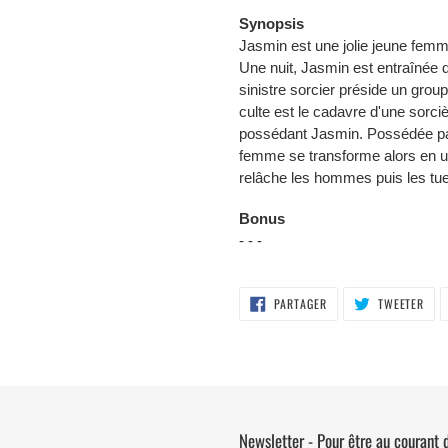
Synopsis
Jasmin est une jolie jeune femm
Une nuit, Jasmin est entraînée
sinistre sorcier préside un grou
culte est le cadavre d'une sorciè
possédant Jasmin. Possédée par l
femme se transforme alors en un
relâche les hommes puis les tue
Bonus
- - -
PARTAGER
TWE
PARTAGER
TWEETER
SUR
SUR
FACEBOOK
TWI
Newsletter - Pour être au courant