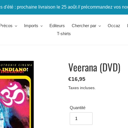
 d'été : prochaine livraison le 25 août // précommandez vos n
Précos
Imports
Editeurs
Chercher par
Occaz
T-shirts
Veerana (DVD)
Prix
€16,95
normal
Taxes incluses.
Quantité