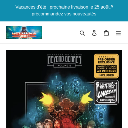
Passer
Vacances d'été : prochaine livraison le 25 août //
au
précommandez vos nouveautés
contenu
Rechercher
Se connecter
Panier