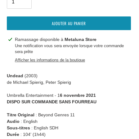
AJOUTER AU PANIER
Ajout
Ramassage disponible à
Metaluna Store
d'un
Une notification vous sera envoyée lorsque votre commande
sera prête
produit
à
Afficher les informations de la boutique
votre
panier
Undead
(2003)
de Michael Spierig, Peter Spierig
Umbrella Entertainment -
1
6 novembre 2021
DISPO SUR COMMANDE SANS FOURREAU
Titre Original
: Beyond Genres 11
Audio
:
English
Sous-titres
:
English SDH
Durée
:
104' (1
h44
)