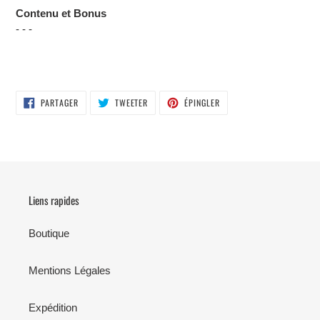
Contenu et Bonus
- - -
PARTAGER
TWEETER
ÉPINGLER
PARTAGER
TWEETER
ÉPINGLER
SUR
SUR
SUR
FACEBOOK
TWITTER
PINTEREST
Liens rapides
Boutique
Mentions Légales
Expédition