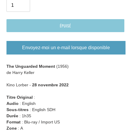
ÉPUISÉ
Envoyez-moi un e-mail lorsque disponible
Ajout
d'un
The Unguarded Moment
(1956)
produit
de Harry Keller
à
votre
Kino Lorber -
28 novembre 2022
panier
Titre Original
:
Audio
:
English
Sous-titres
:
English SDH
Durée
: 1h35
Format
: Blu-ray / Import US
Zone
: A