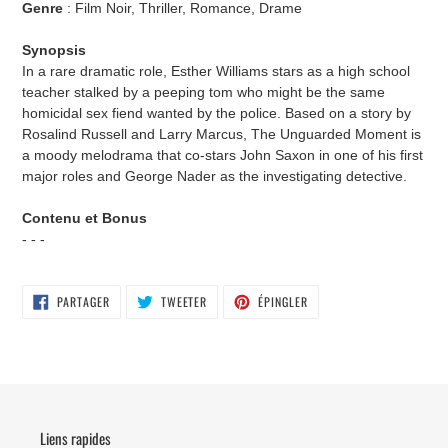
Genre
: Film Noir, Thriller, Romance, Drame
Synopsis
In a rare dramatic role, Esther Williams stars as a high school
teacher stalked by a peeping tom who might be the same
homicidal sex fiend wanted by the police. Based on a story by
Rosalind Russell and Larry Marcus, The Unguarded Moment is
a moody melodrama that co-stars John Saxon in one of his first
major roles and George Nader as the investigating detective.
Contenu et Bonus
- - -
PARTAGER
TWEETER
ÉPINGLER
PARTAGER
TWEETER
ÉPINGLER
SUR
SUR
SUR
FACEBOOK
TWITTER
PINTEREST
Liens rapides