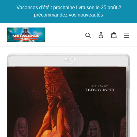
Passer
Vacances d'été : prochaine livraison le 25 août //
au
précommandez vos nouveautés
contenu
Rechercher
Se connecter
Panier