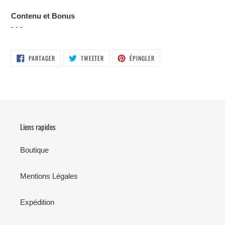
Contenu et Bonus
- - -
PARTAGER
TWEETER
ÉPINGLER
PARTAGER
TWEETER
ÉPINGLER
SUR
SUR
SUR
FACEBOOK
TWITTER
PINTEREST
Liens rapides
Boutique
Mentions Légales
Expédition