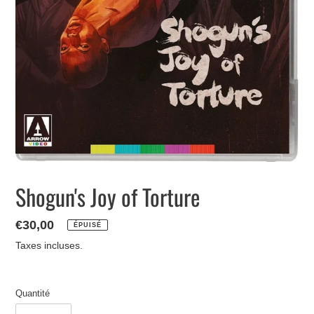
Shogun's Joy of Torture
Prix
€30,00
ÉPUISÉ
normal
Taxes incluses.
Quantité