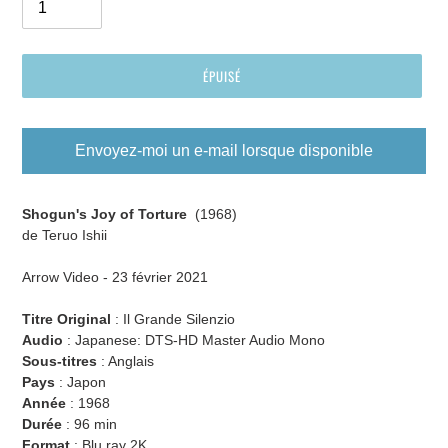
ÉPUISÉ
Envoyez-moi un e-mail lorsque disponible
Ajout
d'un
Shogun's Joy of Torture
(1968)
produit
de Teruo Ishii
à
votre
Arrow Video - 23 février 2021
panier
Titre Original
: Il Grande Silenzio
Audio
:
Japanese: DTS-HD Master Audio Mono
Sous-titres
:
Anglais
Pays
: Japon
Année
:
196
8
Durée
: 9
6 min
Format
: Blu ray 2K