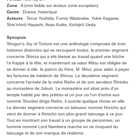
Zone
: A (non lisible sur lecteur zoné européen)
Genre
: Drame, historique
Acteurs
: Teruo Yoshida, Fumio Watanabe, Yukie Kagawa,
Shin'ichirô Hayashi, Asao Koike, Kichijirô Ueda
Synopsis
Shogun's Joy of Torture est une anthologie composée de trois
histoires distinctes qui se recoupent toutes: le premier segment
concerne Shinza qui a été blessé au travail quand une bûche
l'a frappé à la tête, et maintenant sa sœur Mitsu est obligée de
se donner à elle. le patron du frère, M. Mino, pour aider à payer
les factures de médecin de Shinza. Le deuxième segment
concerne l'arrivée de la mère Reiho et de son serviteur Rintoku
au monastère de Jukuin. Le monastère est situé près d'un
temple habité par des prêtres et un jour où l'un d'entre eux
nommé Shunkei dirige Reiho, il suscite quelque chose en elle.
Le dernier segment concerne un tatoueur nommé Horicho qui
vient de donner à Kimicho son plus grand tatouage à ce jour.
Tout en montrant son travail à un groupe de personnes, un
homme nommé Lord Nambera marche en se moquant du
tatouage et de son manque de réalisme.