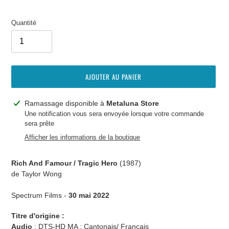
Quantité
AJOUTER AU PANIER
Ajout
Ramassage disponible à
Metaluna Store
d'un
Une notification vous sera envoyée lorsque votre commande
sera prête
produit
à
Afficher les informations de la boutique
votre
panier
Rich And Famour / Tragic Hero
(
1987
)
de
Taylor Wong
Spectrum Films -
30 mai 2022
Titre d'origine :
Audio
:
DTS-HD MA :
Cantonais/ Français