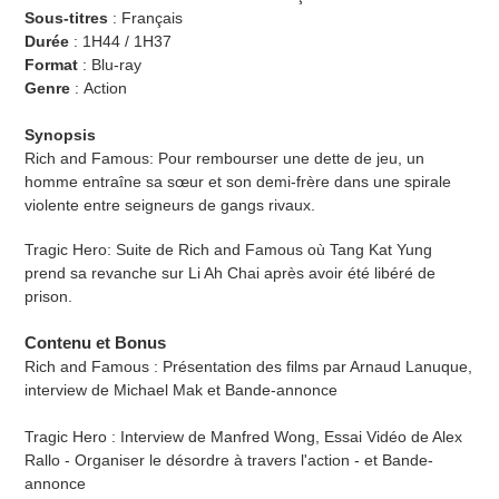
Sous-titres
: Français
Durée
:
1H44 / 1H37
Format
:
Blu-ray
Genre
:
Action
Synopsis
Rich and Famous:
Pour rembourser une dette de jeu, un
homme entraîne sa sœur et son demi-frère dans une spirale
violente entre seigneurs de gangs rivaux.
Tragic Hero:
Suite de Rich and Famous où
Tang Kat Yung
prend sa revanche sur Li Ah Chai a
près avoir été libéré de
prison.
Contenu et Bonus
Rich and Famous : Présentation des films par Arnaud Lanuque,
interview de Michael Mak et Bande-annonce
Tragic Hero : Interview de Manfred Wong, Essai Vidéo de Alex
Rallo - Organiser le désordre à travers l'action - et Bande-
annonce