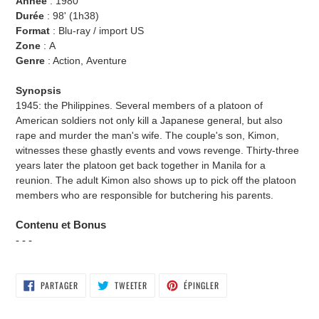
Année
:
1980
Durée
: 98
' (
1h38
)
Format
: Blu-ray / import US
Zone
: A
Genre
: Action, Aventure
Synopsis
1945: the Philippines. Several members of a platoon of
American soldiers not only kill a Japanese general, but also
rape and murder the man's wife. The couple's son, Kimon,
witnesses these ghastly events and vows revenge. Thirty-three
years later the platoon get back together in Manila for a
reunion. The adult Kimon also shows up to pick off the platoon
members who are responsible for butchering his parents.
Contenu et Bonus
- - -
PARTAGER
TWEETER
ÉPINGLER
PARTAGER
TWEETER
ÉPINGLER
SUR
SUR
SUR
FACEBOOK
TWITTER
PINTEREST