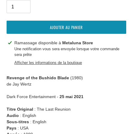
AJOUTER AU PANIER
Ajout
Ramassage disponible à
Metaluna Store
d'un
Une notification vous sera envoyée lorsque votre commande
sera prête
produit
à
Afficher les informations de la boutique
votre
panier
Revenge of the Bushido Blade
(1980)
de Jay Wertz
Dark Force Entertainment -
25 mai 2021
Titre Original
: The Last Reunion
Audio
:
English
Sous-titres
:
English
Pays
: USA