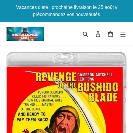
Passer
Vacances d'été : prochaine livraison le 25 août //
au
précommandez vos nouveautés
contenu
Rechercher
Se connecter
Panier