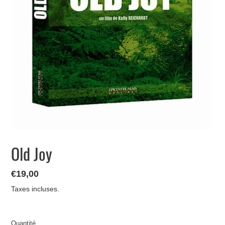
Old Joy
Prix
€19,00
normal
Taxes incluses.
Quantité