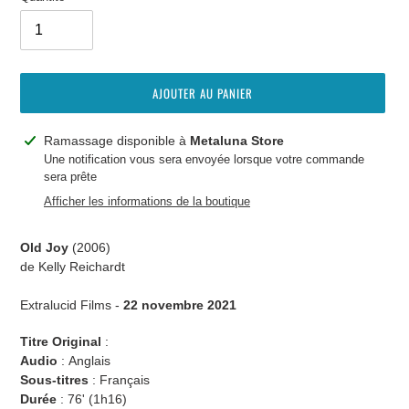
AJOUTER AU PANIER
Ajout
Ramassage disponible à
Metaluna Store
d'un
Une notification vous sera envoyée lorsque votre commande
sera prête
produit
à
Afficher les informations de la boutique
votre
panier
Old Joy
(
2006
)
de Kelly Reichardt
Extralucid Films -
22 novembre 2021
Titre Original
:
Audio
: Anglais
Sous-titres
:
Français
Durée
:
76' (
1h16
)