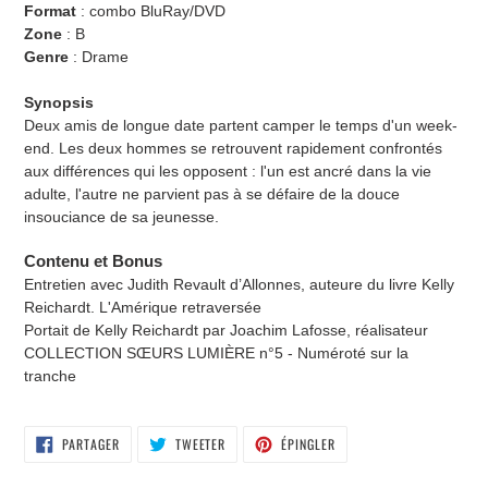
Format
: combo BluRay/DVD
Zone
: B
Genre
: Drame
Synopsis
Deux amis de longue date partent camper le temps d'un week-
end. Les deux hommes se retrouvent rapidement confrontés
aux différences qui les opposent : l'un est ancré dans la vie
adulte, l'autre ne parvient pas à se défaire de la douce
insouciance de sa jeunesse.
Contenu et Bonus
Entretien avec Judith Revault d’Allonnes, auteure du livre Kelly
Reichardt. L'Amérique retraversée
Portait de Kelly Reichardt par Joachim Lafosse, réalisateur
COLLECTION SŒURS LUMIÈRE n°5 - Numéroté sur la
tranche
PARTAGER
TWEETER
ÉPINGLER
PARTAGER
TWEETER
ÉPINGLER
SUR
SUR
SUR
FACEBOOK
TWITTER
PINTEREST