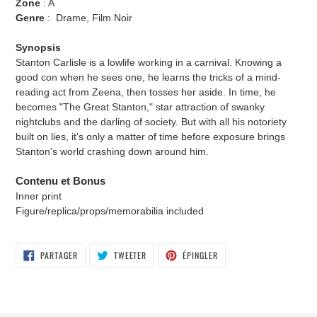
Zone
:
A
Genre
: Drame, Film Noir
Synopsis
Stanton Carlisle is a lowlife working in a carnival. Knowing a
good con when he sees one, he learns the tricks of a mind-
reading act from Zeena, then tosses her aside. In time, he
becomes "The Great Stanton," star attraction of swanky
nightclubs and the darling of society. But with all his notoriety
built on lies, it's only a matter of time before exposure brings
Stanton's world crashing down around him.
Contenu et Bonus
Inner print
Figure/replica/props/memorabilia included
PARTAGER
TWEETER
ÉPINGLER
PARTAGER
TWEETER
ÉPINGLER
SUR
SUR
SUR
FACEBOOK
TWITTER
PINTEREST