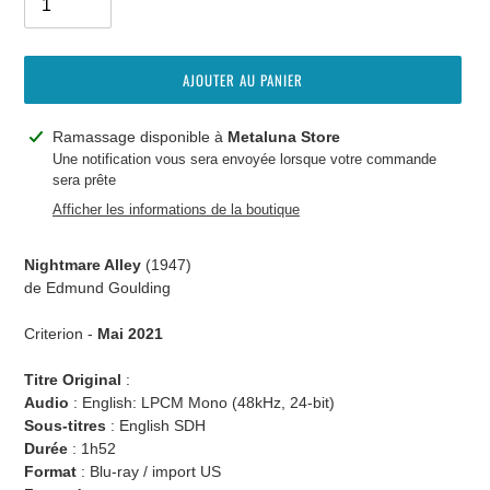
AJOUTER AU PANIER
Ajout
Ramassage disponible à
Metaluna Store
d'un
Une notification vous sera envoyée lorsque votre commande
sera prête
produit
à
Afficher les informations de la boutique
votre
panier
Nightmare Alley
(1947)
de Edmund Goulding
Criterion -
Mai 2021
Titre Original
:
Audio
:
English: LPCM Mono (48kHz, 24-bit)
Sous-titres
:
English SDH
Durée
: 1h52
Format
: Blu-ray / import US