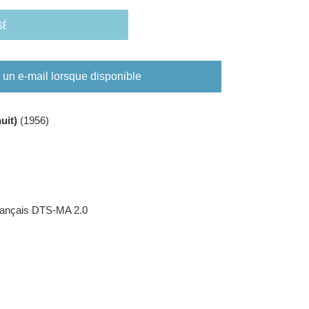
SÉ
un e-mail lorsque disponible
nuit)
(1956)
rançais
DTS-MA 2.0