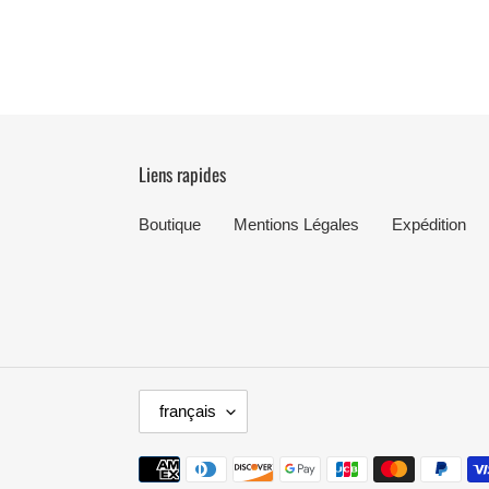
Liens rapides
Boutique
Mentions Légales
Expédition
L
français
A
N
Moyens
G