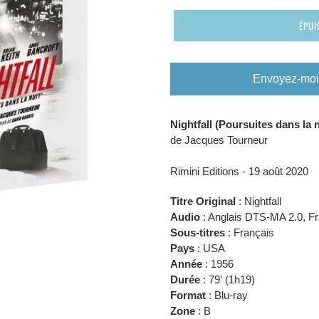
ÉPUI
Envoyez-moi 
Ajout
Nightfall (Poursuites dans la 
d'un
de Jacques Tourneur
produit
à
Rimini Editions - 19 août
2020
votre
panier
Titre Original
: Nightfall
Audio
: Anglais DTS-MA 2.0, F
Sous-titres
: Français
Pays
: USA
Année
:
1956
Durée
:
79' (
1h19
)
Format
: Blu-ray
Zone
: B