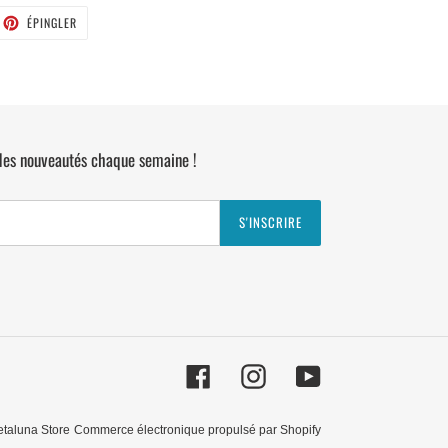
ETER
ÉPINGLER
ÉPINGLER
SUR
TTER
PINTEREST
 des nouveautés chaque semaine !
S'INSCRIRE
Facebook
Instagram
YouTube
taluna Store
Commerce électronique propulsé par Shopify