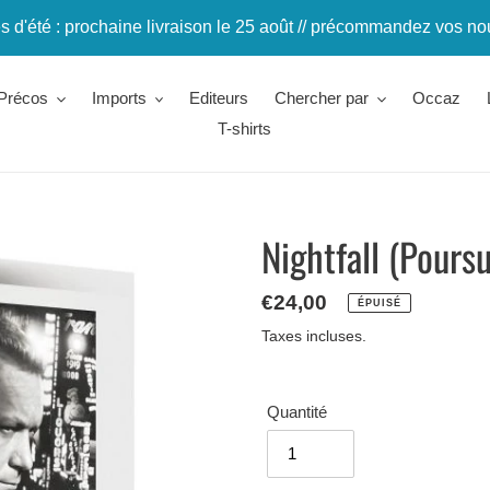
 d'été : prochaine livraison le 25 août // précommandez vos n
Précos
Imports
Editeurs
Chercher par
Occaz
T-shirts
Nightfall (Poursu
Prix
€24,00
ÉPUISÉ
normal
Taxes incluses.
Quantité