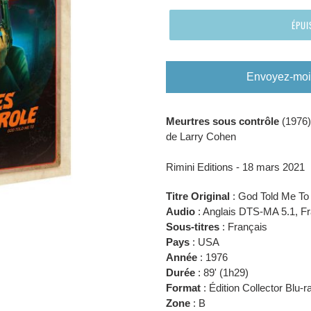
ÉPUI
Envoyez-moi 
Ajout
Meurtres sous contrôle
(1976)
d'un
de Larry Cohen
produit
à
Rimini Editions - 18 mars
2021
votre
panier
Titre Original
: God Told Me To
Audio
: Anglais DTS-MA 5.1, F
Sous-titres
: Français
Pays
: USA
Année
:
1976
Durée
:
89' (
1h29
)
Format
: Édition Collector Blu-
Zone
: B