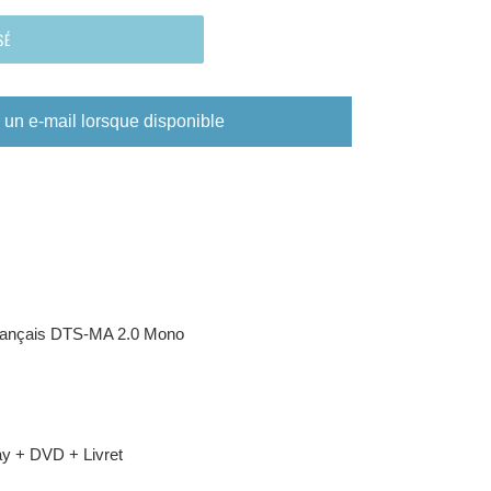
SÉ
un e-mail lorsque disponible
rançais
DTS-MA 2.0 Mono
ray + DVD + Livret