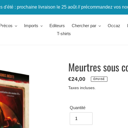
 d'été : prochaine livraison le 25 août // précommandez vos n
Précos
Imports
Editeurs
Chercher par
Occaz
T-shirts
Meurtres sous c
Prix
€24,00
ÉPUISÉ
normal
Taxes incluses.
Quantité