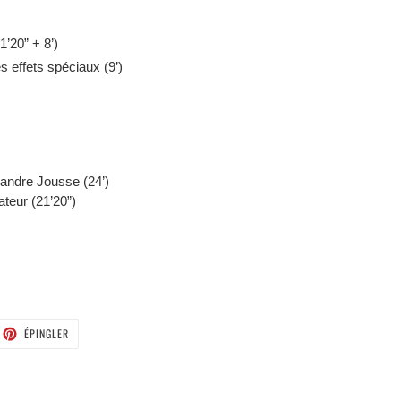
1’20” + 8’)
s effets spéciaux (9’)
xandre Jousse (24’)
ateur (21’20”)
ETER
ÉPINGLER
ÉPINGLER
SUR
TTER
PINTEREST