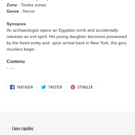
Zone
:
Toutes zones
Genre
: Horror
Synopsis
An archaeologist opens an Egyptian tomb and accidentally
releases an evil spirit. His young daughter becomes possessed
by the freed entity and, upon arrival back in New York, the gory
murders begin.
Contenu
- - -
PARTAGER
TWEETER
ÉPINGLER
PARTAGER
TWEETER
ÉPINGLER
SUR
SUR
SUR
FACEBOOK
TWITTER
PINTEREST
Liens rapides