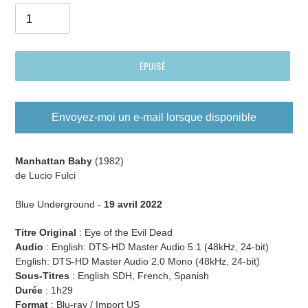
ÉPUISÉ
Envoyez-moi un e-mail lorsque disponible
Ajout
d'un
Manhattan Baby
(1982)
produit
de Lucio Fulci
à
votre
Blue Underground -
19 avril 2022
panier
Titre Original
: Eye of the Evil Dead
Audio
:
English: DTS-HD Master Audio 5.1 (48kHz, 24-bit)
English: DTS-HD Master Audio 2.0 Mono (48kHz, 24-bit)
Sous-Titres
:
English SDH, French, Spanish
Durée
: 1h29
Format
: Blu-ray / Import US