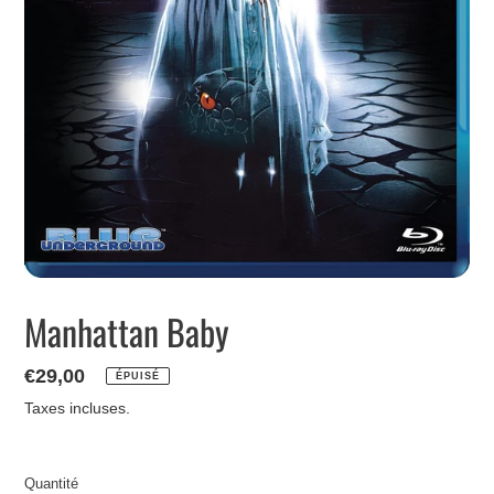
Manhattan Baby
Prix
€29,00
ÉPUISÉ
normal
Taxes incluses.
Quantité