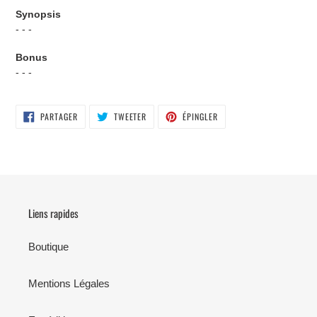
Synopsis
- - -
Bonus
- - -
PARTAGER
TWEETER
ÉPINGLER
PARTAGER
TWEETER
ÉPINGLER
SUR
SUR
SUR
FACEBOOK
TWITTER
PINTEREST
Liens rapides
Boutique
Mentions Légales