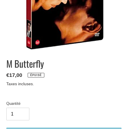
M Butterfly
Prix
€17,00
ÉPUISÉ
normal
Taxes incluses.
Quantité