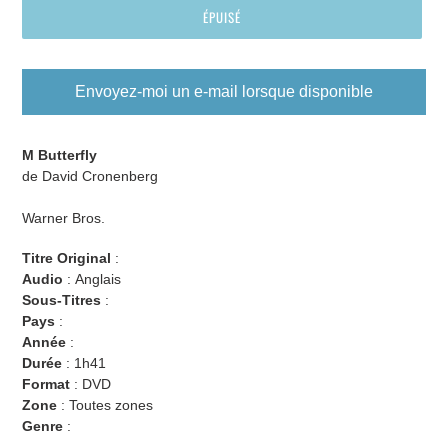
ÉPUISÉ
Envoyez-moi un e-mail lorsque disponible
Ajout
d'un
M Butterfly
produit
de
David Cronenberg
à
votre
Warner Bros.
panier
Titre Original
:
Audio
:
Anglais
Sous-Titres
:
Pays
:
Année
:
Durée
: 1h41
Format
: DVD
Zone
:
Toutes zones
Genre
: