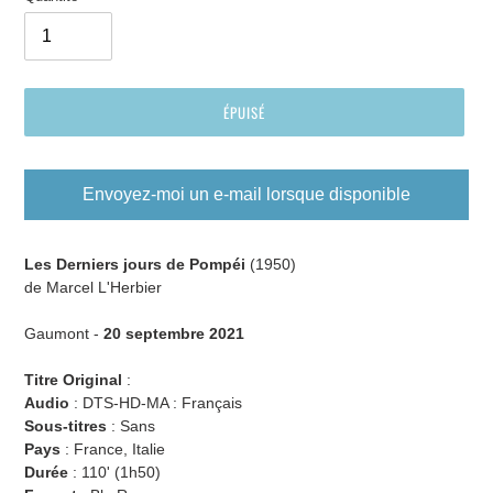
ÉPUISÉ
Envoyez-moi un e-mail lorsque disponible
Ajout
d'un
Les Derniers jours de Pompéi
(1950)
produit
de Marcel L'Herbier
à
votre
Gaumont -
20 septembre 2021
panier
Titre Original
:
Audio
:
DTS-HD-MA : Français
Sous-titres
: Sans
Pays
: France, Italie
Durée
:
110' (
1h50
)