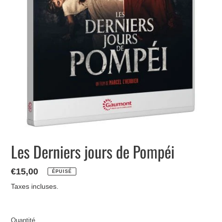
Les Derniers jours de Pompéi
Prix
€15,00
ÉPUISÉ
normal
Taxes incluses.
Quantité