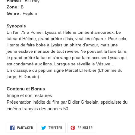
Format
: Blu Ray
Zone
: B
Genre
: Péplum
Synopsis
En l’an 79 à Poméi, Lysias et Hélène tombent amoureux. Le
tuteur d’Hélène, grand prêtre d’Isis, veut les séparer. Pour cela,
il tente de faire boire à Lysias un philtre d’amour, mais une
jeune esclave menace de tout révéler. Ne pouvant la faire taire,
le grand prêtre la tue et s’arrange pour faire accuser Lysias qui
est condamné aux lions. Lorsque se réveille le Vésuve…
Un classique du péplum signé Marcal L’Herbier (L’homme du
large, El Dorado).
Contenu et Bonus
Image et son restaurés
Présentation inédite du film par Didier Griselain, spécialiste du
cinéma français des années 50
PARTAGER
TWEETER
ÉPINGLER
PARTAGER
TWEETER
ÉPINGLER
SUR
SUR
SUR
FACEBOOK
TWITTER
PINTEREST