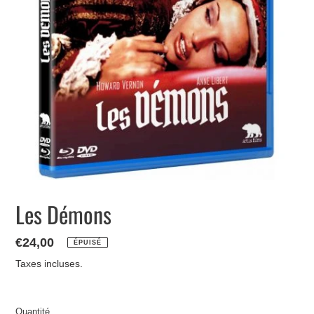
Les Démons
Prix
€24,00
ÉPUISÉ
normal
Taxes incluses.
Quantité