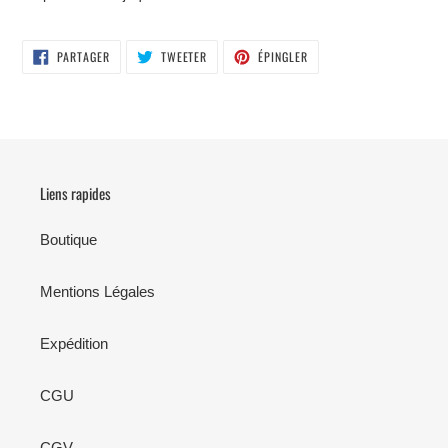
PARTAGER
TWEETER
ÉPINGLER
PARTAGER
TWEETER
ÉPINGLER
SUR
SUR
SUR
FACEBOOK
TWITTER
PINTEREST
Liens rapides
Boutique
Mentions Légales
Expédition
CGU
CGV