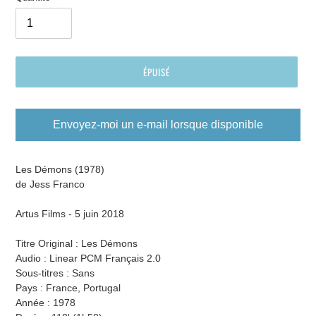
ÉPUISÉ
Envoyez-moi un e-mail lorsque disponible
Ajout
d'un
Les Démons (1978)
produit
de Jess Franco
à
votre
Artus Films - 5 juin 2018
panier
Titre Original : Les Démons
Audio : Linear PCM Français 2.0
Sous-titres : Sans
Pays : France, Portugal
Année : 1978