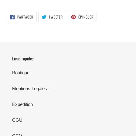
PARTAGER
TWEETER
ÉPINGLER
PARTAGER
TWEETER
ÉPINGLER
SUR
SUR
SUR
FACEBOOK
TWITTER
PINTEREST
Liens rapides
Boutique
Mentions Légales
Expédition
CGU
CGV