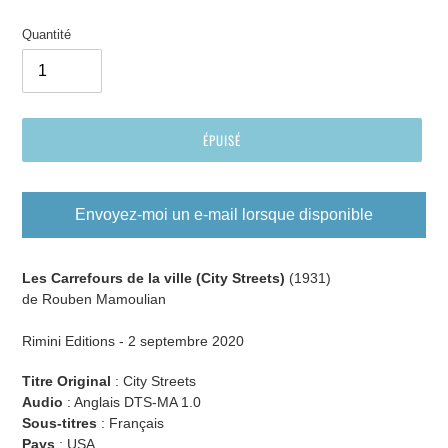
Quantité
ÉPUISÉ
Envoyez-moi un e-mail lorsque disponible
Ajout
d'un
Les Carrefours de la ville (City Streets)
(1931)
produit
de Rouben Mamoulian
à
votre
Rimini Editions - 2 septembre
2020
panier
Titre Original
: City Streets
Audio
: Anglais DTS-MA 1.0
Sous-titres
: Français
Pays
: USA