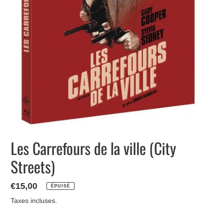
Les Carrefours de la ville (City
Streets)
Prix
€15,00
ÉPUISÉ
normal
Taxes incluses.