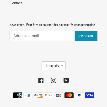
Contact
Newsletter - Pour être au courant des nouveautés chaque semaine !
S'INSCRIRE
L
français
A
N
G
Facebook
Instagram
YouTube
U
E
Moyens
de
paiement