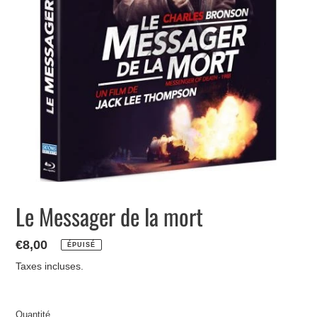
Le Messager de la mort
Prix
€8,00
ÉPUISÉ
normal
Taxes incluses.
Quantité