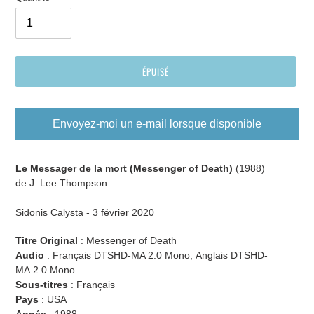
ÉPUISÉ
Envoyez-moi un e-mail lorsque disponible
Ajout
d'un
Le Messager de la mort (Messenger of Death)
(1988)
produit
de J. Lee Thompson
à
votre
Sidonis Calysta - 3 février
2020
panier
Titre Original
: Messenger of Death
Audio
:
Français DTSHD-MA 2.0 Mono, Anglais DTSHD-
MA
2.0 Mono
Sous-titres
:
Français
Pays
: USA