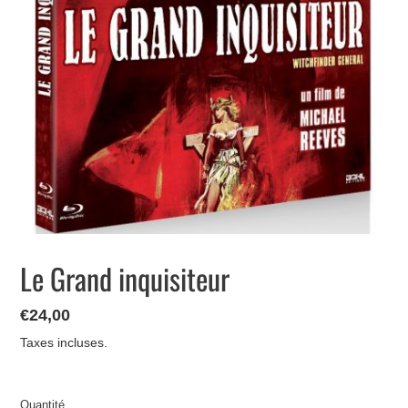
Le Grand inquisiteur
Prix
€24,00
normal
Taxes incluses.
Quantité