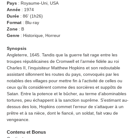
Pays
: Royaume-Uni, USA
Année
: 1974
Durée
:
86' (
1h26
)
Format
: Blu-ray
Zone
: B
Genre
: Historique, Horreur
Synopsis
Angleterre, 1645. Tandis que la guerre fait rage entre les
troupes républicaines de Cromwell et l’armée fidèle au roi
Charles II, l’inquisiteur Matthew Hopkins et son redoutable
assistant sillonnent les routes du pays, convoqués par les
notables des villages pour mettre fin à l’activité de celles ou
ceux qu’ils considèrent comme des sorcières et suppôts de
Satan. Entre la potence et le bûcher, au terme d’abominables
tortures, peu échappent à la sanction suprême. S’estimant au-
dessus des lois, Hopkins commet l’erreur de s’attaquer à un
prêtre et à sa nièce, dont le fiancé, un soldat, fait vœu de
vengeance.
Contenu et Bonus