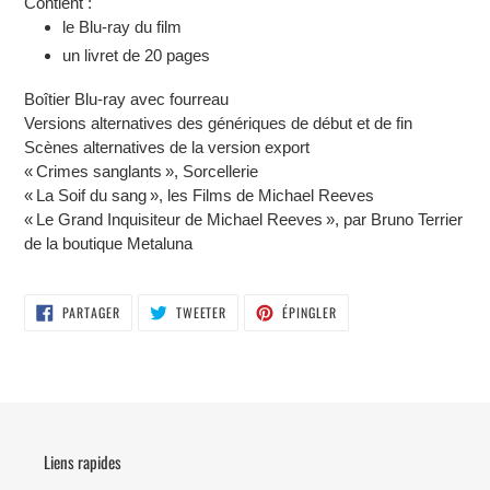
Contient :
le Blu-ray du film
un livret de 20 pages
Boîtier Blu-ray avec fourreau
Versions alternatives des génériques de début et de fin
Scènes alternatives de la version export
« Crimes sanglants », Sorcellerie
« La Soif du sang », les Films de Michael Reeves
« Le Grand Inquisiteur de Michael Reeves », par Bruno Terrier
de la boutique Metaluna
PARTAGER
TWEETER
ÉPINGLER
PARTAGER
TWEETER
ÉPINGLER
SUR
SUR
SUR
FACEBOOK
TWITTER
PINTEREST
Liens rapides