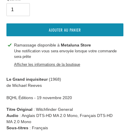
AJOUTER AU PANIER
Ajout
Ramassage disponible à
Metaluna Store
d'un
Une notification vous sera envoyée lorsque votre commande
sera prête
produit
à
Afficher les informations de la boutique
votre
panier
Le Grand inquisiteur
(1968)
de Michael Reeves
BQHL Éditions - 19 novembre
2020
Titre Original
: Witchfinder General
Audio
: Anglais
DTS-HD MA 2.0 Mono,
Français DTS-HD
MA 2.0 Mono
Sous-titres
: Français