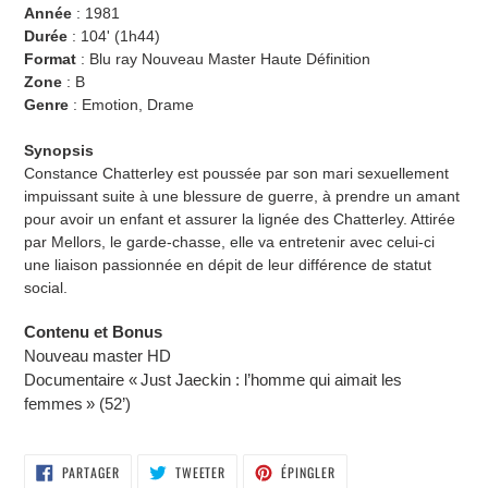
Année
:
1981
Durée
:
104'
(1h44)
Format
: Blu ray Nouveau Master Haute Définition
Zone
: B
Genre
: Emotion, Drame
Synopsis
Constance Chatterley est poussée par son mari sexuellement
impuissant suite à une blessure de guerre, à prendre un amant
pour avoir un enfant et assurer la lignée des Chatterley. Attirée
par Mellors, le garde-chasse, elle va entretenir avec celui-ci
une liaison passionnée en dépit de leur différence de statut
social.
Contenu et Bonus
Nouveau master HD
Documentaire « Just Jaeckin : l’homme qui aimait les
femmes » (52’)
PARTAGER
TWEETER
ÉPINGLER
PARTAGER
TWEETER
ÉPINGLER
SUR
SUR
SUR