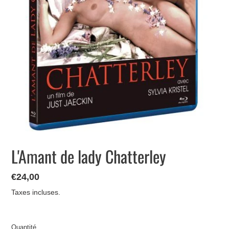
L'Amant de lady Chatterley
Prix
€24,00
normal
Taxes incluses.
Quantité