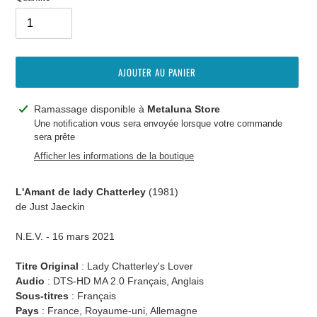
AJOUTER AU PANIER
Ajout
Ramassage disponible à
Metaluna Store
d'un
Une notification vous sera envoyée lorsque votre commande
sera prête
produit
à
Afficher les informations de la boutique
votre
panier
L'Amant de lady Chatterley
(1981)
de Just Jaeckin
N.E.V. - 16 mars 2021
Titre Original
: Lady Chatterley's Lover
Audio
: DTS-HD MA 2.0 Français, Anglais
Sous-titres
:
Français
Pays
: France, Royaume-uni, Allemagne