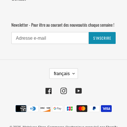
Newsletter - Pour être au courant des nouveautés chaque semaine !
S'INSCRIRE
L
français
A
N
G
Facebook
Instagram
YouTube
U
E
Moyens
de
paiement