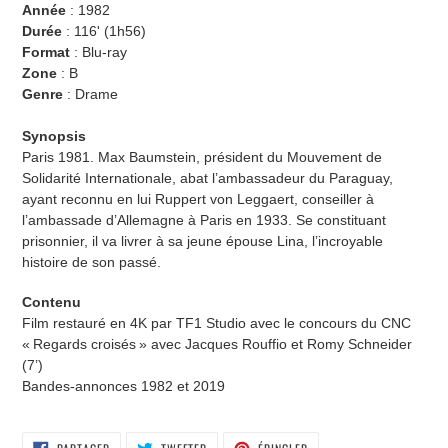
Année
:
1982
Durée
:
116' (
1h56
)
Format
: Blu-ray
Zone
: B
Genre
: Drame
Synopsis
Paris 1981. Max Baumstein, président du Mouvement de
Solidarité Internationale, abat l’ambassadeur du Paraguay,
ayant reconnu en lui Ruppert von Leggaert, conseiller à
l’ambassade d’Allemagne à Paris en 1933. Se constituant
prisonnier, il va livrer à sa jeune épouse Lina, l’incroyable
histoire de son passé.
Contenu
Film restauré en 4K par TF1 Studio avec le concours du CNC
« Regards croisés » avec Jacques Rouffio et Romy Schneider
(7’)
Bandes-annonces 1982 et 2019
PARTAGER
TWEETER
ÉPINGLER