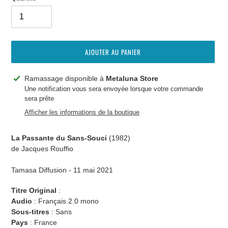
AJOUTER AU PANIER
Ajout
Ramassage disponible à
Metaluna Store
d'un
Une notification vous sera envoyée lorsque votre commande
sera prête
produit
à
Afficher les informations de la boutique
votre
panier
La Passante du Sans-Souci
(1982)
de Jacques Rouffio
Tamasa Diffusion - 11
mai 2021
Titre Original
:
Audio
:
Français 2.0 mono
Sous-titres
:
Sans
Pays
: France