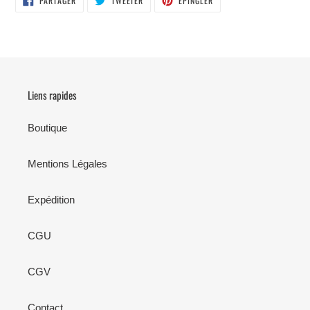
PARTAGER
TWEETER
ÉPINGLER
SUR
SUR
SUR
FACEBOOK
TWITTER
PINTEREST
Liens rapides
Boutique
Mentions Légales
Expédition
CGU
CGV
Contact