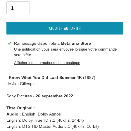
AJOUTER AU PANIER
Ajout
Ramassage disponible à
Metaluna Store
d'un
Une notification vous sera envoyée lorsque votre commande
sera prête
produit
à
Afficher les informations de la boutique
votre
panier
I Know What You Did Last Summer 4K
(1997)
de Jim Gillespie
Sony Pictures -
26 septembre 2022
Titre Original
:
Audio
:
English: Dolby Atmos
English: Dolby TrueHD 7.1 (48kHz, 24-bit)
English: DTS-HD Master Audio 5.1 (48kHz, 16-bit)