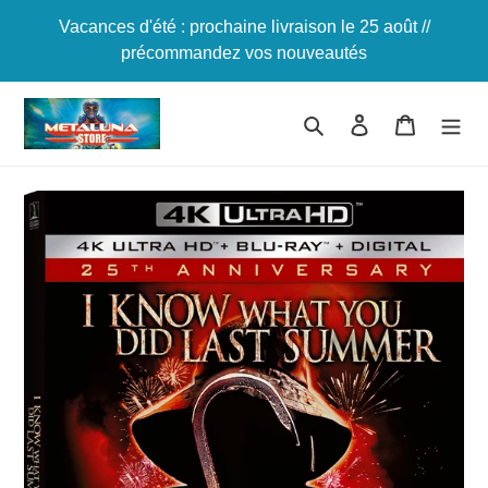
Passer
Vacances d'été : prochaine livraison le 25 août //
au
précommandez vos nouveautés
contenu
Rechercher
Se connecter
Panier