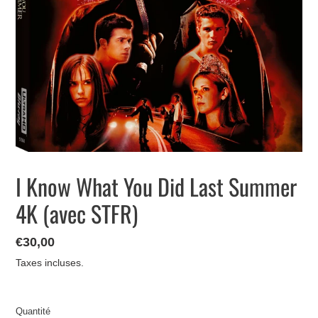
I Know What You Did Last Summer
4K (avec STFR)
Prix
€30,00
normal
Taxes incluses.
Quantité