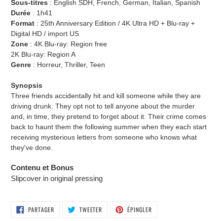
Sous-titres
:
English SDH, French, German, Italian, Spanish
Durée
:
1h41
Format
: 25th Anniversary Edition / 4K Ultra HD + Blu-ray +
Digital HD / import US
Zone
:
4K Blu-ray: Region free
2K Blu-ray: Region A
Genre
: Horreur, Thriller, Teen
Synopsis
Three friends accidentally hit and kill someone while they are
driving drunk. They opt not to tell anyone about the murder
and, in time, they pretend to forget about it. Their crime comes
back to haunt them the following summer when they each start
receiving mysterious letters from someone who knows what
they've done.
Contenu et Bonus
Slipcover in original pressing
PARTAGER
TWEETER
ÉPINGLER
PARTAGER
TWEETER
ÉPINGLER
SUR
SUR
SUR
FACEBOOK
TWITTER
PINTEREST