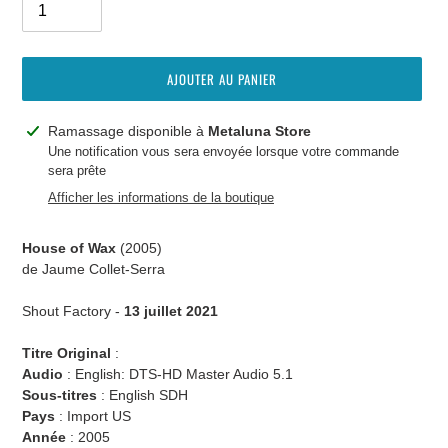
AJOUTER AU PANIER
Ajout
Ramassage disponible à
Metaluna Store
d'un
Une notification vous sera envoyée lorsque votre commande
sera prête
produit
à
Afficher les informations de la boutique
votre
panier
House of Wax
(2005)
de Jaume Collet-Serra
Shout Factory -
13 juillet 2021
Titre Original
:
Audio
:
English: DTS-HD Master Audio 5.1
Sous-titres
:
English SDH
Pays
:
Import US
Année
:
2005