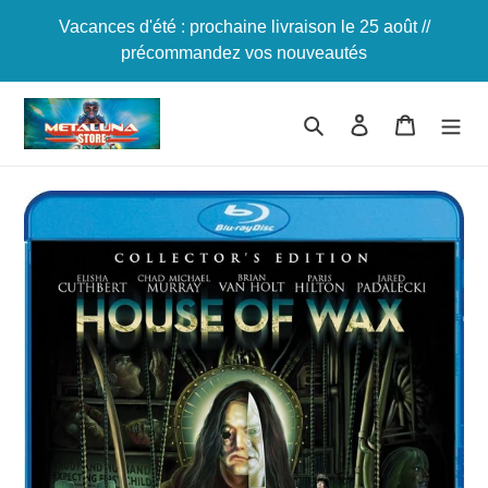
Passer
Vacances d'été : prochaine livraison le 25 août //
au
précommandez vos nouveautés
contenu
Rechercher
Se connecter
Panier