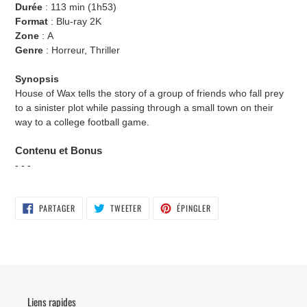
Durée
: 113
min (1h53
)
Format
: Blu-ray 2K
Zone
: A
Genre
: Horreur, Thriller
Synopsis
House of Wax tells the story of a group of friends who fall prey
to a sinister plot while passing
through a small town on their
way to a college football game.
Contenu et Bonus
- - -
PARTAGER
TWEETER
ÉPINGLER
PARTAGER
TWEETER
ÉPINGLER
SUR
SUR
SUR
FACEBOOK
TWITTER
PINTEREST
Liens rapides