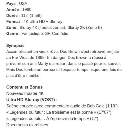
Pays
: USA
Année
:
1990
Durée
:
118' (
1h58
)
Format
: 4K Ultra HD + Blu-ray
Zone
: Bluray 4K (Toutes zones), Bluray 2K (Zone B)
Genre
: Fantastique, SF, Comédie
Synopsis
Accomplissant un vieux rêve, Doc Brown s’est retrouvé projeté
au Far West de 1885. En danger, Doc Brown a réussi à
prévenir son ami Marty qui repart dans le passé pour le sauver.
Mais Doc tombe amoureux et l’espace-temps risque une fois de
plus d’être modifié.
Contenu et Bonus
Nouveau master 4K
Ultra HD Blu-ray (VOST) :
Scène coupée avec commentaire audio de Bob Gale (1’18”)
« Légendes du futur : La troisième est la bonne » (17’07”)
« Légendes du futur : À l’épreuve du temps » (17’)
Documents d’archives :