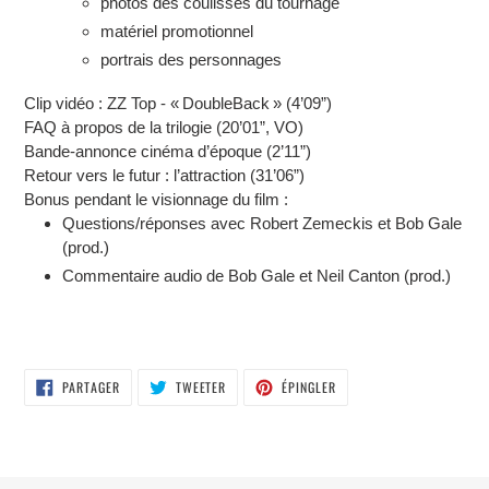
photos des coulisses du tournage
matériel promotionnel
portrais des personnages
Clip vidéo : ZZ Top - « DoubleBack » (4’09”)
FAQ à propos de la trilogie (20’01”, VO)
Bande-annonce cinéma d’époque (2’11”)
Retour vers le futur : l’attraction (31’06”)
Bonus pendant le visionnage du film :
Questions/réponses avec Robert Zemeckis et Bob Gale
(prod.)
Commentaire audio de Bob Gale et Neil Canton (prod.)
PARTAGER
TWEETER
ÉPINGLER
PARTAGER
TWEETER
ÉPINGLER
SUR
SUR
SUR
FACEBOOK
TWITTER
PINTEREST