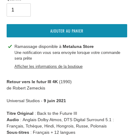
AJOUTER AU PANIER
Ajout
Ramassage disponible à
Metaluna Store
d'un
Une notification vous sera envoyée lorsque votre commande
sera prête
produit
à
Afficher les informations de la boutique
votre
panier
Retour vers le futur III 4K
(1990)
de Robert Zemeckis
Universal Studios -
9 juin 2021
Titre Original
: Back to the Future III
Audio
:
Anglais Dolby Atmos, DTS Digital Surround 5.1 :
Français, Tchèque, Hindi, Hongrois, Russe, Polonais
Sous-titres
:
Français + 12 langues